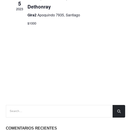
y
Even
5
Dethonray
2023
vistas
Gira2
Apoquindo 7935, Santiago
de
$1000
Eventos
COMENTARIOS RECIENTES