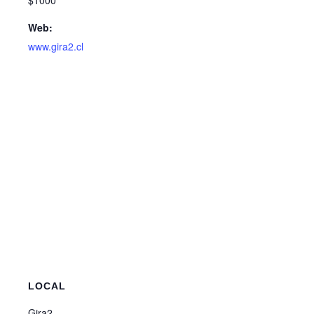
$1000
Web:
www.gira2.cl
LOCAL
Gira2