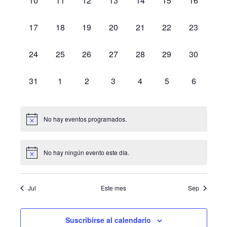
de
10
11
12
13
14
15
16
eventos,
eventos,
eventos,
eventos,
eventos,
eventos,
eventos,
Eventos
0
0
0
0
0
0
0
17
18
19
20
21
22
23
eventos,
eventos,
eventos,
eventos,
eventos,
eventos,
eventos,
0
0
0
0
0
0
0
24
25
26
27
28
29
30
eventos,
eventos,
eventos,
eventos,
eventos,
eventos,
eventos,
0
0
0
0
0
0
0
31
1
2
3
4
5
6
eventos,
eventos,
eventos,
eventos,
eventos,
eventos,
eventos,
No hay eventos programados.
No hay ningún evento este día.
Jul
Este mes
Sep
Suscribirse al calendario