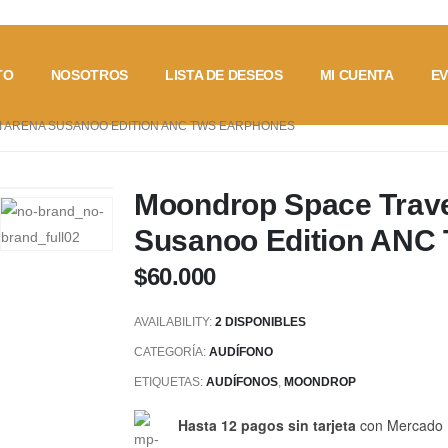
TO
NOSOTROS
LISTA DE DESEOS
MI CUENTA
E
 ARENA SUSANOO EDITION ANC TWS EARPHONES
Moondrop Space Trave
Susanoo Edition ANC
$
60.000
AVAILABILITY:
2 DISPONIBLES
CATEGORÍA:
AUDÍFONO
ETIQUETAS:
AUDÍFONOS
,
MOONDROP
Hasta 12 pagos sin tarjeta
con Mercado 